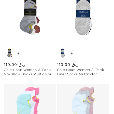
e
c
t
i
+
+
ر.ق
110.00
Regular
ر.ق
110.00
Regular
o
Cole Haan Women 3-Pack
Cole Haan Women 3-Pack
price
price
No-Show Socks Multicolor
Liner Socks Multicolor
n
: