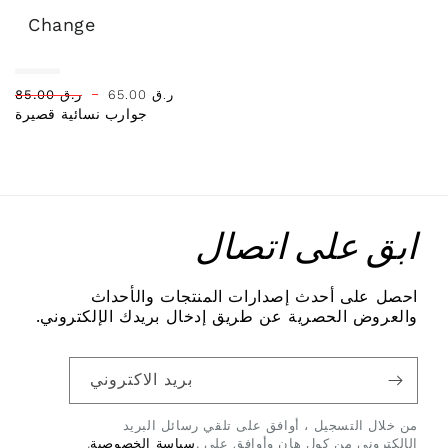
Change
+
Regular
Sale
ر.ق
65.00
ر.ق
85.00
جوارب نسائية قصيرة
price
price
ابق على اتصال
احصل على أحدث إصدارات المنتجات والأحداث
والعروض الحصرية عن طريق إدخال بريدك الإلكتروني.
بريد الاكتروني
من خلال التسجيل ، أوافق على تلقي رسائل البريد
الإلكتروني من كول هان وأوافق على .
سياسة الخصوصية
.