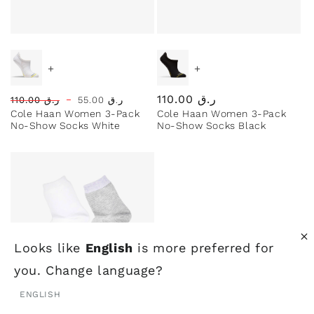
أسعار مميزة
+
+
ر.ق
110.00
Regular
Sale
Regular
ر.ق
55.00
ر.ق
110.00
Cole Haan Women 3-Pack
Cole Haan Women 3-Pack
price
price
price
No-Show Socks White
No-Show Socks Black
Looks like
English
is more preferred for
you. Change language?
ENGLISH
أسعار مميزة