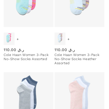
+
+
ر.ق
110.00
Regular
ر.ق
110.00
Regular
Cole Haan Women 3-Pack
Cole Haan Women 3-Pack
price
price
No-Show Socks Assorted
No-Show Socks Heather
Assorted