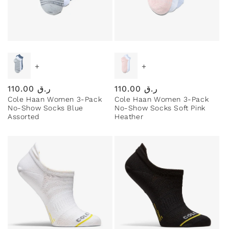
+
+
ر.ق
110.00
Regular
ر.ق
110.00
Regular
Cole Haan Women 3-Pack
Cole Haan Women 3-Pack
price
price
No-Show Socks Soft Pink
No-Show Socks Blue
Heather
Assorted